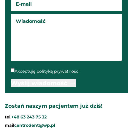
Akceptuję
politykę prywatności
Wyślij wiadomość
Zostań naszym pacjentem już dziś!
tel.
+48 63 243 75 32
mail
centrodent@wp.pl