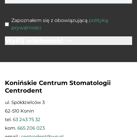
Zapoznałem się z obowiązującą
polityką
prywatności
Wyślij wiadomość
Konińskie Centrum Stomatologii
Centrodent
ul. Spółdzielców 3
62-510 Konin
tel.
63 243 75 32
kom.
665 206 023
email :
centrodent@wp.pl