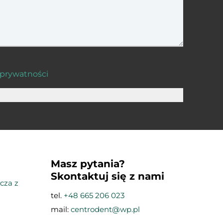
 prywatności
Masz pytania?
Skontaktuj się z nami
cza z
tel.
+48 665 206 023
mail:
centrodent@wp.pl