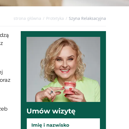
strona główna
/
Protetyka
/
Szyna Relaksacyjna
dzą
 z
ej
oraz
zeb
Umów wizytę