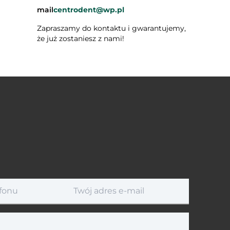
mail
centrodent@wp.pl
Zapraszamy do kontaktu i gwarantujemy,
że już zostaniesz z nami!