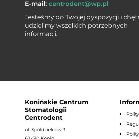
E-mail:
centrodent@wp.pl
Jesteśmy do Twojej dyspozycji i chęt
udzielimy wszelkich potrzebnych
informacji.
Konińskie Centrum
Infor
Stomatologii
Polit
Centrodent
Regu
ul. Spółdzielców 3
Polit
62-510 Konin