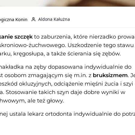
ogiczna Konin
Aldona Kałużna
anie szczęk
to zaburzenia, które nierzadko prowa
 skroniowo-żuchwowego. Uszkodzenie tego stawu
ku, kręgosłupa, a także ścierania się zębów.
a nakładka na zęby dopasowana indywidualnie do
est osobom zmagającym się m.in. z
bruksizmem
. J
zkód okluzyjnych, odciążenie mięśni żucia i szyi 
a. Stosowanie takich szyn daje dobre wyniki w
hwowym, ale też głowy.
nej ustala lekarz ortodonta indywidualnie do potr