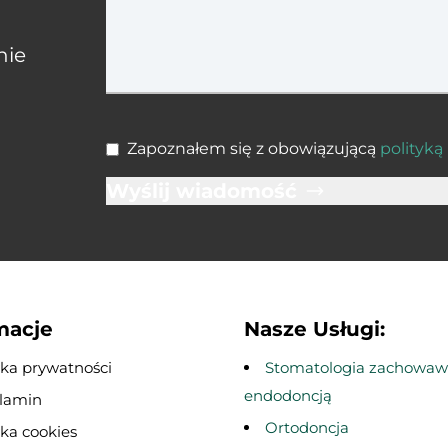
nie
Zapoznałem się z obowiązującą
polityką
Wyślij wiadomość
macje
Nasze Usługi:
yka prywatności
Stomatologia zachowaw
endodoncją
lamin
Ortodoncja
yka cookies