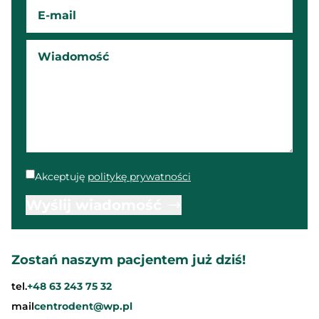
Akceptuję
politykę prywatności
Wyślij wiadomość
Zostań naszym pacjentem już dziś!
tel.
+48 63 243 75 32
mail
centrodent@wp.pl