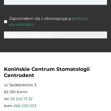
Zapoznałem się z obowiązującą
polityką
prywatności
Wyślij wiadomość
Konińskie Centrum Stomatologii
Centrodent
ul. Spółdzielców 3
62-510 Konin
tel.
63 243 75 32
kom.
665 206 023