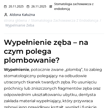
Stomatologia zachowawcza z
20.11.2025
26.11.2025
endodoncją
Aldona Kałużna
strona główna
/
Stomatologia Zachowawcza Z Endodoncja
/
Wypelnianie Zeba
Wypełnienie zęba – na
czym polega
plombowanie?
Wypełnienie
, potocznie zwane „plombą”, to zabieg
stomatologiczny polegający na odbudowie
utraconych tkanek twardych zęba. Po usunięciu
próchnicy lub zniszczonych fragmentów zęba oraz
odpowiednim ukształtowaniu ubytku, dentysta
zakłada materiał wypełniający, który przywraca
zębowi jego prawidłowy kształt, wygląd i funkcję.